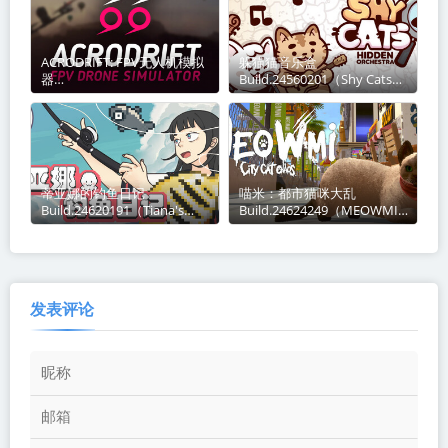
ACRODRIFT: FPV无人机模拟
躲猫猫音乐盒
器
Build.24560201（Shy Cats
Build.24617582（ACRODRIF
Hidden Orchestra 2 - The
T FPV Drone Simulator）免
Return）免安装中文版
安装中文版
蒂亚娜的钓鱼日记
喵米：都市猫咪大乱
Build.24620191（Tiana's
Build.24624249（MEOWMI
Fishing Diary）免安装中文版
City Cat Chaos）免安装中文
版
发表评论