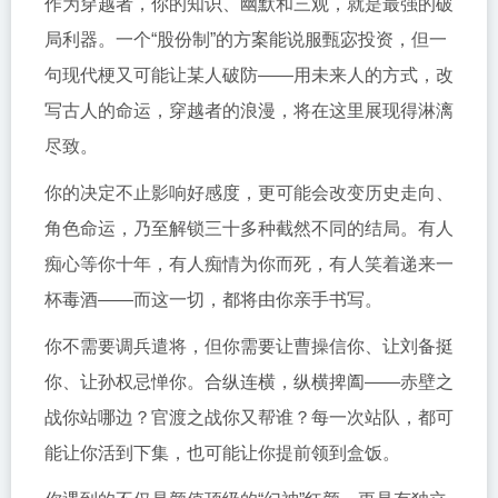
作为穿越者，你的知识、幽默和三观，就是最强的破
局利器。一个“股份制”的方案能说服甄宓投资，但一
句现代梗又可能让某人破防——用未来人的方式，改
写古人的命运，穿越者的浪漫，将在这里展现得淋漓
尽致。
你的决定不止影响好感度，更可能会改变历史走向、
角色命运，乃至解锁三十多种截然不同的结局。有人
痴心等你十年，有人痴情为你而死，有人笑着递来一
杯毒酒——而这一切，都将由你亲手书写。
你不需要调兵遣将，但你需要让曹操信你、让刘备挺
你、让孙权忌惮你。合纵连横，纵横捭阖——赤壁之
战你站哪边？官渡之战你又帮谁？每一次站队，都可
能让你活到下集，也可能让你提前领到盒饭。