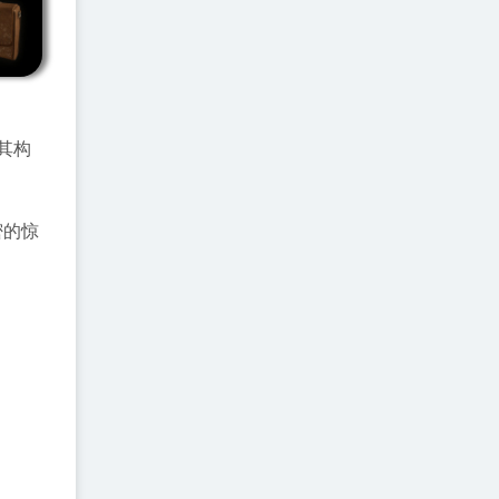
免其构
密的惊