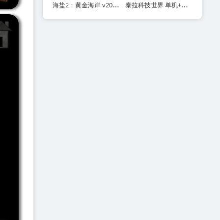
海盐2：黄金海岸 v20260622 附第一部 单机+联机（Salt 2: Shores of Gold）免安装中文版
泰拉科技世界 单机+联机 Build.21665209（TerraTech Worlds）免安装中文版