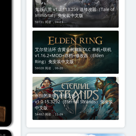
鬼谷八荒 v1.2.113.259 送修改器（Tale of
Immortal）免安装中文版
59731 阅读 ，
04-23
艾尔登法环 含黄金树幽影DLC 单机+联机
v1.16.2+MOD+存档+修改器（Elden
Ring）免安装中文版
58028 阅读 ，
06-20
永恒的束缚|永恒之链
v1.0.15.3292（Eternal Strands）免安装
中文版
54482 阅读 ，
11-29