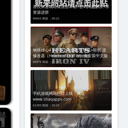
首次来游戏站请点击本帖+密码问题解决+求
资源进群
99943 阅读 ，
08-21
钢铁雄心4 v1.19.2.0 全DLC 单机+联机 送
修改器（Hearts of Iron IV）免安装中文版
86979 阅读 ，
07-01
手机游戏网站已经上线：网址
www.shaqapps.com
61350 阅读 ，
10-15