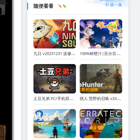
换一换
随便看看
九日 v20251231 送修改器（Nine Sols）免安装中文版
100%鲜橙汁|百分百鲜橙汁 Build.24460503 全DLC（100% Orange Juice）免安装中文版
土豆兄弟 PC/手机双端 v1.1.15.4 全DLC（Brotato）免安装中文版
猎人 荒野的召唤 v3304878 全DLC 单机+联机 赠满财富技能小屋位置存档（theHunter: Call of the Wild）免安装中文版