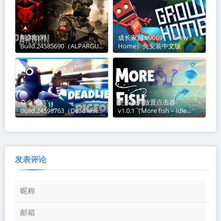
阿尔帕冈
成长家园 v90691（Grow
Build.24585690（ALPARGUN
Home）免安装中文版
）免安装中文版
夺命飞鸽
更多鱼 – 放置点击器
Build.24598763（Deadliest
v1.0.1（More fish – Idle
Pigeon）免安装中文版
Clicker）免安装中文版
发表评论