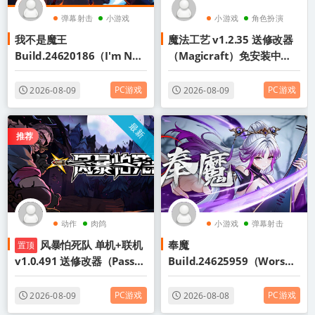
弹幕射击
小游戏
小游戏
角色扮演
我不是魔王
魔法工艺 v1.2.35 送修改器
肉鸽
弹幕射击
Build.24620186（I'm No
（Magicraft）免安装中文
Demonlord）免安装中文版
版
PC游戏
PC游戏
2026-08-09
2026-08-09
最新
推荐
动作
肉鸽
小游戏
弹幕射击
风暴怕死队 单机+联机
奉魔
置顶
弹幕射击
动作
v1.0.491 送修改器（Pass
Build.24625959（Worshi
the Fear）免安装中文版
p Demon）免安装中文版
PC游戏
PC游戏
2026-08-09
2026-08-08