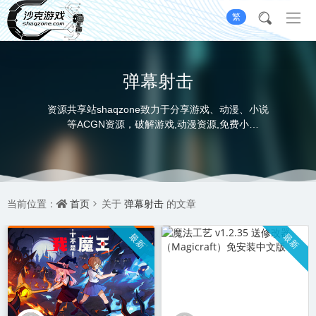
繁
弹幕射击
资源共享站shaqzone致力于分享游戏、动漫、小说
等ACGN资源，破解游戏,动漫资源,免费小
说,ACG,PC游戏,switch游戏,金手指，动画电影,动画
片,全本小说,完本小说,txt下载,游戏攻略,精美壁纸，
ACGN资讯，520，免费下载，夸克网盘，夸克资
源，免费白嫖，并提供网盘下载
首页
弹幕射击
当前位置：
关于
的文章
最新
最新