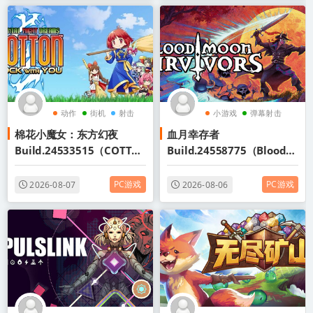
动作
街机
射击
小游戏
弹幕射击
棉花小魔女：东方幻夜
血月幸存者
动作
Build.24533515（COTTO
Build.24558775（Bloodm
n RockWithYou -
oon Survivors）免安装中
ORIENTAL NIGHT
文版
PC游戏
PC游戏
2026-08-07
2026-08-06
DREAMS-）免安装中文版