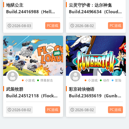
地狱公主
云灵守护者：达尔神龛
Build.24416988（Hell
Build.24496634（Cloud
Maiden）免安装中文版
Keeper Shrine of Dal）免
安装中文版
PC游戏
PC游戏
2026-08-03
2026-08-02
小游戏
弹幕射击
小游戏
动作
冒险
武装牧群
彩京砖块物语
动作
Build.24512118（Flocked
Build.23693619（Gunbar
and Loaded）免安装中文
ich）免安装中文版
版
PC游戏
PC游戏
2026-08-02
2026-08-02