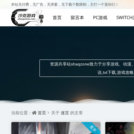
本站无付费，无广告，无弹窗，无下载个数限制，主打一个宠你们！
首页
留言本
PC游戏
SWITC
资源共享站shaqzone致力于分享游戏、动漫、
说,txt下载,游
首页
迷宫
当前位置：
关于
的文章
最新