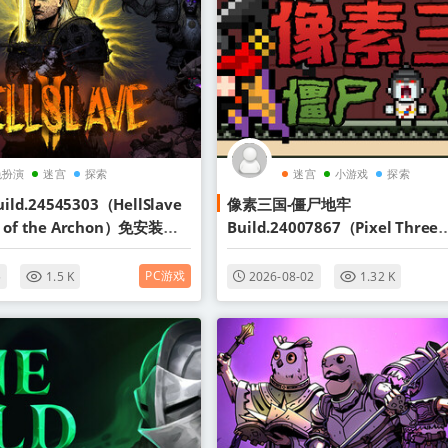
色扮演
迷宫
探索
迷宫
小游戏
探索
ld.24545303（HellSlave
像素三国-僵尸地牢
nt of the Archon）免安装中
Build.24007867（Pixel Three
Kingdoms Zombie Dungeo
文版
PC游戏
5
1.5 K
2026-08-02
1.32 K