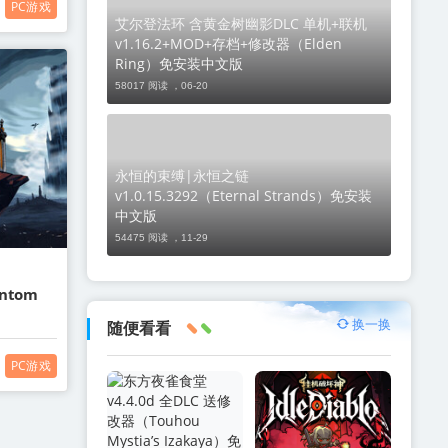
PC游戏
艾尔登法环 含黄金树幽影DLC 单机+联机
v1.16.2+MOD+存档+修改器（Elden
Ring）免安装中文版
58017 阅读 ，
06-20
永恒的束缚|永恒之链
v1.0.15.3292（Eternal Strands）免安装
中文版
54475 阅读 ，
11-29
ntom
换一换
随便看看
PC游戏