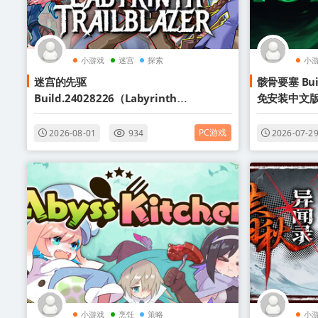
小游戏
迷宫
探索
小
迷宫的先驱
骸骨要塞 Buil
Build.24028226（Labyrinth
免安装中文
Trailblazer）免安装中文版
PC游戏
2026-08-01
934
2026-07-2
小游戏
烹饪
策略
小