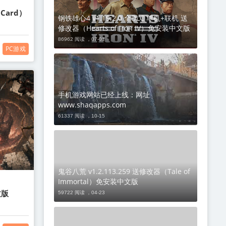
 Card）
钢铁雄心4 v1.19.2.0 全DLC 单机+联机 送
修改器（Hearts of Iron IV）免安装中文版
86962 阅读 ，
07-01
PC游戏
手机游戏网站已经上线：网址
www.shaqapps.com
61337 阅读 ，
10-15
鬼谷八荒 v1.2.113.259 送修改器（Tale of
Immortal）免安装中文版
文版
59722 阅读 ，
04-23