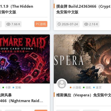
1.9（The Hidden
摸金牌 Build.24363466（Crypt
）免安装中文版
免安装中文版
PC游戏
5
7.66 K
2026-07-24
2.16 K
作
卡牌
策略
小游戏
挂机
迷宫
血牌风暴
维斯佩拉（Vespera）免安装中
8466（Nightmare Raid
rd Storm）免安装中文版