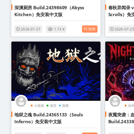
深渊厨房 Build.24398609（Abyss
春秋异闻录 v1.
Kitchen）免安装中文版
Scrolls
PC游戏
2026-07-27
1.73 K
2026-07-2
小游戏
迷宫
探索
动
地狱之魂 Build.24365133（Souls
夜魇突袭：
Inferno）免安装中文版
Build.2433
Blood Ca