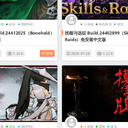
游戏
砍杀
黑暗奇幻
小游戏
角色扮演
迷宫
d.24412025（Bonehold）
技能与远征 Build.24402899（Ski
版
Raids）免安装中文版
PC游戏
9
1.33 K
2026-07-28
1.22 K
游戏
回合
黑暗奇幻
小游戏
冒险
迷宫