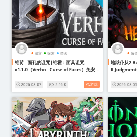
迷宫
探索
类魂
角
维荷 - 面孔的诅咒|维霍：面具诅咒
地狱仆从2 Bui
v1.1.0（Verho - Curse of Faces）免安装
II Judgme
中文版
文版
PC游戏
2026-08-07
2.46 K
2026-08-0