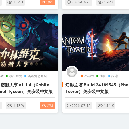
PC游戏
4
1.54 K
2026-07-23
1.92 K
游戏
模拟经营
类银河恶魔城
小游戏
迷宫
探索
大亨 v1.1.4（Goblin
幻影之塔 Build.24189545（Pha
 Thief Tycoon）免安装中文版
Tower）免安装中文版
PC游戏
7
1.13 W
2026-07-15
1.11 K