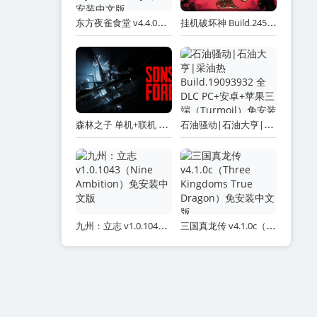
东方夜雀食堂 v4.4.0d 全DLC 送修改器（Touhou Mystia’s Izakaya）免安装中文版
挂机破坏神 Build.24521147（IdleDiablo）免安装中文版
森林之子 单机+联机 Build.03102025 赠生命值满级.完美全物品收集背包存档 送修改器（Sons Of The Forest）免安装中文版
石油骚动|石油大亨|采油热 Build.19093932 全DLC PC+安卓+苹果三端（Turmoil）免安装中文版
九州：立志 v1.0.1043（Nine Ambition）免安装中文版
三国真龙传 v4.1.0c（Three Kingdoms True Dragon）免安装中文版