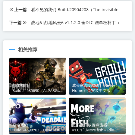
上一篇
看不见的我们 Build.20904208（The invisible us）免安装中文版
下一篇
战地6|战地风云6 v1.1.2.0 全DLC 赠单板补丁（Battlefield 6）免安装中文版
相关推荐
阿尔帕冈
成长家园 v90691（Grow
Build.24585690（ALPARGUN
Home）免安装中文版
）免安装中文版
夺命飞鸽
更多鱼 – 放置点击器
Build.24598763（Deadliest
v1.0.1（More fish – Idle