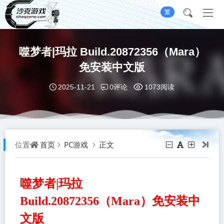
繁
噬梦者|玛拉 Build.20872356（Mara）
免安装中文版
0评论
2025-11-21
1073阅读
首页
PC游戏
正文
位置
噬梦者|玛拉
Build.20872356（Mara）免安装中
文版