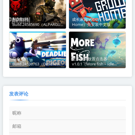
阿尔帕冈
成长家园 v90691（Grow
Build.24585690（ALPARGUN
Home）免安装中文版
）免安装中文版
夺命飞鸽
更多鱼 – 放置点击器
Build.24598763（Deadliest
v1.0.1（More fish – Idle
Pigeon）免安装中文版
Clicker）免安装中文版
发表评论