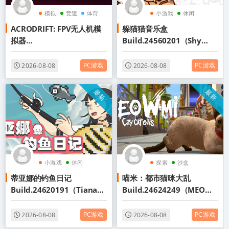
模拟
竞速
体育
小游戏
休闲
ACRODRIFT: FPV无人机模
躲猫猫音乐盒
点击游戏
拟器
Build.24560201（Shy
Build.24617582（ACROD
Cats Hidden Orchestra 2
RIFT FPV Drone
- The Return）免安装中文
PC游戏
PC游戏
2026-08-08
2026-08-08
Simulator）免安装中文版
版
最新
最新
小游戏
休闲
探索
沙盒
蒂亚娜的钓鱼日记
喵米：都市猫咪大乱
农场模拟
开放世界
Build.24620191（Tiana's
Build.24624249（MEOW
Fishing Diary）免安装中文
MI City Cat Chaos）免安
版
装中文版
PC游戏
PC游戏
2026-08-08
2026-08-08