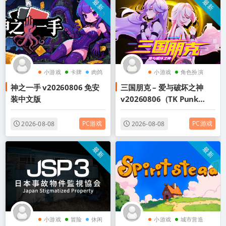
最新
最新
小游戏
卡牌
肉鸽
小游戏
角色扮演
神之一手 v20260806 免安
三国朋克 – 爱与破坏之神
动漫
装中文版
v20260806（TK Punk
Gold）免安装中文版
PC游戏
PC游戏
2026-08-08
2026-08-08
最新
最新
小游戏
冒险
休闲
小游戏
城市营造