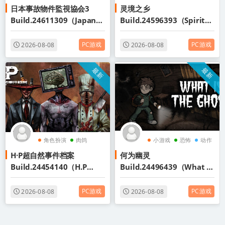
日本事故物件監視協会3
灵境之乡
建造
Build.24611309（Japan
Build.24596393（Spiritst
Stigmatized Property3）
ead）免安装中文版
免安装中文版
PC游戏
PC游戏
2026-08-08
2026-08-08
最新
最新
角色扮演
肉鸽
小游戏
恐怖
动作
H·P超自然事件档案
何为幽灵
视觉小说
Build.24454140（H.P
Build.24496439（What Is
Supernatural Event
The Ghost）免安装中文版
Archives）免安装中文版
PC游戏
PC游戏
2026-08-08
2026-08-08