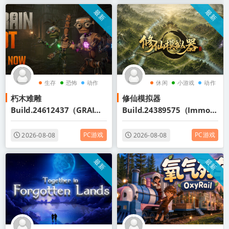
最新
最新
生存
恐怖
动作
休闲
小游戏
动作
朽木难雕
修仙模拟器
Build.24612437（GRAIN
Build.24389575（Immort
ROT）免安装中文版
al Cultivation
Simulator）免安装中文版
PC游戏
PC游戏
2026-08-08
2026-08-08
最新
最新