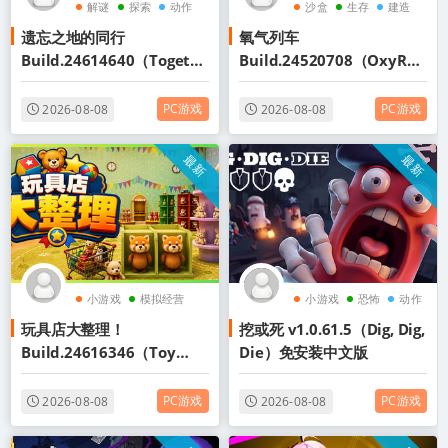
解谜
探索
动作
沙盒
生存
建造
遗忘之地的同行
氧气列车
Build.24614640（Togeth
Build.24520708（OxyRail
er in Forgotten Lands）免
）免安装中文版
安装中文版
PC游戏
PC游戏
2026-08-08
2026-08-08
最新
最新
小游戏
模拟经营
小游戏
恐怖
动作
玩具店大整理！
挖或死 v1.0.61.5（Dig, Dig,
生物收集
Build.24616346（Toy
Die）免安装中文版
Shop Tidy Up）免安装中文
版
PC游戏
PC游戏
2026-08-08
2026-08-08