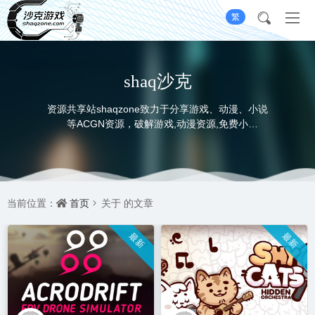
繁
shaq沙克
资源共享站shaqzone致力于分享游戏、动漫、小说
等ACGN资源，破解游戏,动漫资源,免费小
说,ACG,PC游戏,switch游戏,金手指，动画电影,动画
片,全本小说,完本小说,txt下载,游戏攻略,精美壁纸，
ACGN资讯，520，免费下载，夸克网盘，夸克资
源，免费白嫖，并提供网盘下载
首页
当前位置：
关于
的文章
最新
最新