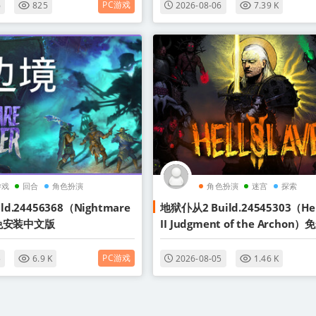
PC游戏
6
825
2026-08-06
7.39 K
游戏
回合
角色扮演
角色扮演
迷宫
探索
d.24456368（Nightmare
地狱仆从2 Build.24545303（Hel
r）免安装中文版
II Judgment of the Archon
文版
PC游戏
5
6.9 K
2026-08-05
1.46 K