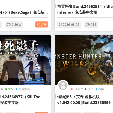
放置恶魔 Build.24562514（Idle
63476（BeastSaga）免安装中
Inferno）免安装中文版
PC游戏
7
2.26 W
2026-08-06
985
游戏
冒险
角色扮演
3A大作
动作
狩猎
d.24566977（Kill The
怪物猎人：荒野-虚拟机版
）免安装中文版
v1.042.00.00|Build.2383095
er Hunter Wilds）免安装中文版