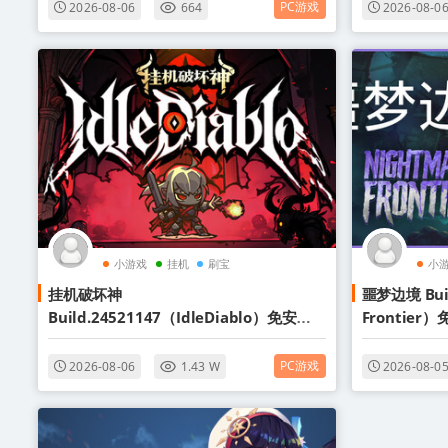
PC游戏
2026-08-06
664
2026-08-0
小游戏
挂机
刷宝
小
挂机破坏神
噩梦边境 Buil
Build.24521147（IdleDiablo）免安装
Frontie
中文版
PC游戏
2026-08-06
1.43 W
2026-08-0