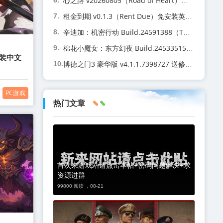
心之路 v20260805（Road of Heart）免安装中文版
租金到期 v0.1.3（Rent Due）免安装英文版
辛迪加：机密行动 Build.24591388（The Syndicate Classified Operations）免安装中文版
棉花小魔女：东方幻夜 Build.24533515（COTTOn RockWithYou -ORIENTAL NIGHT DREAMS-）免安装中文版
安装中文
博德之门3 豪华版 v4.1.1.7398727 送修改器（Baldur's Gate 3）免安装中文版
PC游戏
热门文章
首次来游戏站请点击本帖+密码问题解决+求
资源进群
99800 阅读 ，
08-21