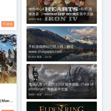
钢铁雄心4 v1.19.2.0 全DLC 单机+联机 送
修改器（Hearts of Iron IV）免安装中文版
86924 阅读 ，
07-01
PC游戏
手机游戏网站已经上线：网址
www.shaqapps.com
61303 阅读 ，
10-15
鬼谷八荒 v1.2.113.259 送修改器（Tale of
Immortal）免安装中文版
59687 阅读 ，
04-23
9（Monst