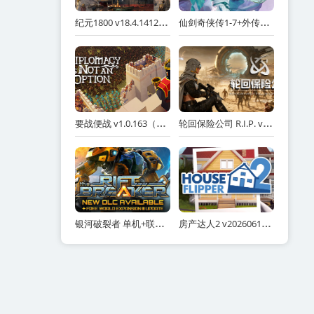
纪元1800 v18.4.1412158 全DLC 送修改器（Anno 1800）免安装中文版
仙剑奇侠传1-7+外传+新仙剑+仙剑客栈1-2 合集（Sword and Fairy）免安装中文版
要战便战 v1.0.163（Diplomacy is Not an Option）免安装中文版
轮回保险公司 R.I.P. v0.8.9.3（R.I.P. - Reincarnation Insurance Program）免安装中文版
银河破裂者 单机+联机 v1186.847 全DLC 送修改器 原声音乐（The Riftbreaker Heart of the Swamp）免安装中文版
房产达人2 v20260611 全DLC 单机+联机（House Flipper 2）免安装中文版