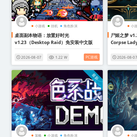
小游戏
挂机
角色扮演
小
桌面副本物语：放置好时光
尸姬之梦 v1.
v1.23（Desktop Raid）免安装中文版
Corpse L
PC游戏
2026-08-07
1.22 W
2026-08-0
最新
策略
小游戏
角色扮演
小