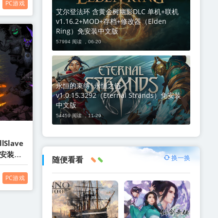
PC游戏
艾尔登法环 含黄金树幽影DLC 单机+联机
v1.16.2+MOD+存档+修改器（Elden
Ring）免安装中文版
57994 阅读 ，
06-20
永恒的束缚|永恒之链
v1.0.15.3292（Eternal Strands）免安装
中文版
54459 阅读 ，
11-29
lSlave
）免安装中
换一换
随便看看
PC游戏