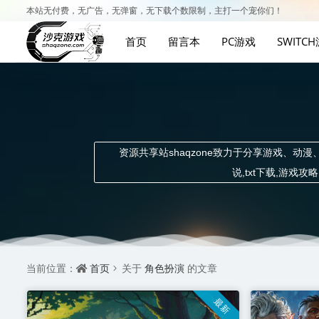
本站无付费，无广告，无弹窗，无下载个数限制，主打一个宠你们！
首页
留言本
PC游戏
SWITC
资源共享站shaqzone致力于分享游戏、动漫、
说,txt下载,游
首页
角色扮演
当前位置：
关于
的文章
最新