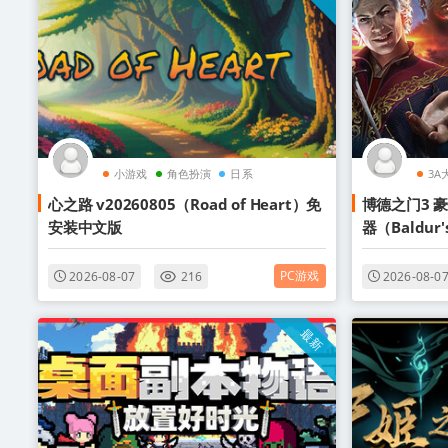
小游戏
角色扮演
日系
3A
心之路 v20260805（Road of Heart）免
博德之门3 豪华
安装中文版
器（Baldur
PC游戏
2026-08-07
216
2026-08-0
最新