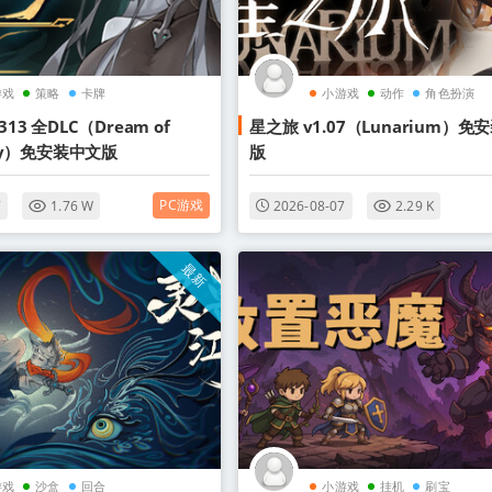
游戏
策略
卡牌
小游戏
动作
角色扮演
313 全DLC（Dream of
星之旅 v1.07（Lunarium）免
ady）免安装中文版
版
PC游戏
7
1.76 W
2026-08-07
2.29 K
最新
游戏
沙盒
回合
小游戏
挂机
刷宝