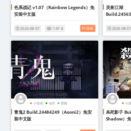
色系战记 v1.07（Rainbow Legends）免
灵兽江湖
安装中文版
Build.245
文版
PC游戏
2026-08-07
1.91 K
2026-08-0
小游戏
动作
冒险
小
青鬼2 Build.24484249（Aooni2）免安
杀死影子 Buil
装中文版
Shadow