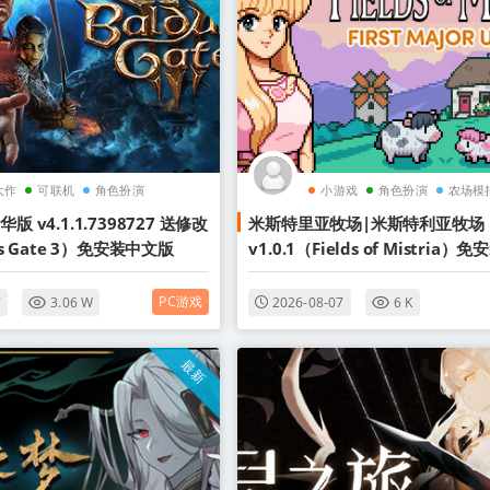
大作
可联机
角色扮演
小游戏
角色扮演
农场模
版 v4.1.1.7398727 送修改
米斯特里亚牧场|米斯特利亚牧场
's Gate 3）免安装中文版
v1.0.1（Fields of Mistria）
版
PC游戏
7
3.06 W
2026-08-07
6 K
最新